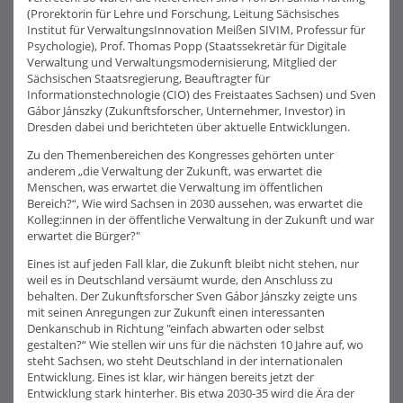
(Prorektorin für Lehre und Forschung, Leitung Sächsisches
Institut für VerwaltungsInnovation Meißen SIVIM, Professur für
Psychologie), Prof. Thomas Popp (Staatssekretär für Digitale
Verwaltung und Verwaltungsmodernisierung, Mitglied der
Sächsischen Staatsregierung, Beauftragter für
Informationstechnologie (CIO) des Freistaates Sachsen) und Sven
Gábor Jánszky (Zukunftsforscher, Unternehmer, Investor) in
Dresden dabei und berichteten über aktuelle Entwicklungen.
Zu den Themenbereichen des Kongresses gehörten unter
anderem „die Verwaltung der Zukunft, was erwartet die
Menschen, was erwartet die Verwaltung im öffentlichen
Bereich?“, Wie wird Sachsen in 2030 aussehen, was erwartet die
Kolleg:innen in der öffentliche Verwaltung in der Zukunft und war
erwartet die Bürger?"
Eines ist auf jeden Fall klar, die Zukunft bleibt nicht stehen, nur
weil es in Deutschland versäumt wurde, den Anschluss zu
behalten. Der Zukunftsforscher Sven Gábor Jánszky zeigte uns
mit seinen Anregungen zur Zukunft einen interessanten
Denkanschub in Richtung "einfach abwarten oder selbst
gestalten?“ Wie stellen wir uns für die nächsten 10 Jahre auf, wo
steht Sachsen, wo steht Deutschland in der internationalen
Entwicklung. Eines ist klar, wir hängen bereits jetzt der
Entwicklung stark hinterher. Bis etwa 2030-35 wird die Ära der