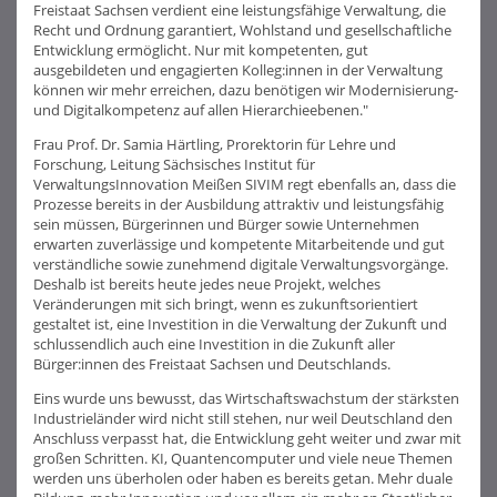
Freistaat Sachsen verdient eine leistungsfähige Verwaltung, die
Recht und Ordnung garantiert, Wohlstand und gesellschaftliche
Entwicklung ermöglicht. Nur mit kompetenten, gut
ausgebildeten und engagierten Kolleg:innen in der Verwaltung
können wir mehr erreichen, dazu benötigen wir Modernisierung-
und Digitalkompetenz auf allen Hierarchieebenen."
Frau Prof. Dr. Samia Härtling, Prorektorin für Lehre und
Forschung, Leitung Sächsisches Institut für
VerwaltungsInnovation Meißen SIVIM regt ebenfalls an, dass die
Prozesse bereits in der Ausbildung attraktiv und leistungsfähig
sein müssen, Bürgerinnen und Bürger sowie Unternehmen
erwarten zuverlässige und kompetente Mitarbeitende und gut
verständliche sowie zunehmend digitale Verwaltungsvorgänge.
Deshalb ist bereits heute jedes neue Projekt, welches
Veränderungen mit sich bringt, wenn es zukunftsorientiert
gestaltet ist, eine Investition in die Verwaltung der Zukunft und
schlussendlich auch eine Investition in die Zukunft aller
Bürger:innen des Freistaat Sachsen und Deutschlands.
Eins wurde uns bewusst, das Wirtschaftswachstum der stärksten
Industrieländer wird nicht still stehen, nur weil Deutschland den
Anschluss verpasst hat, die Entwicklung geht weiter und zwar mit
großen Schritten. KI, Quantencomputer und viele neue Themen
werden uns überholen oder haben es bereits getan. Mehr duale