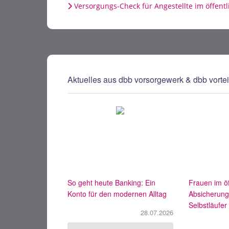
Versorgungs-Check für Angestellte im öffentl
Aktuelles aus dbb vorsorgewerk & dbb vortei
So geht heute Banking: Ein
Frauen im öf
Konto für den modernen Alltag
Absicherung f
Selbstläufer
28.07.2026