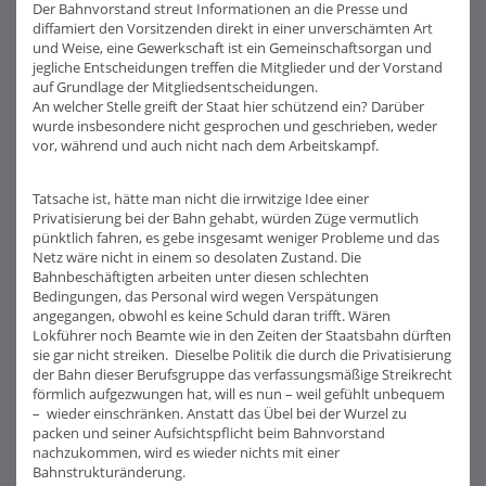
Der Bahnvorstand streut Informationen an die Presse und
diffamiert den Vorsitzenden direkt in einer unverschämten Art
und Weise, eine Gewerkschaft ist ein Gemeinschaftsorgan und
jegliche Entscheidungen treffen die Mitglieder und der Vorstand
auf Grundlage der Mitgliedsentscheidungen.
An welcher Stelle greift der Staat hier schützend ein? Darüber
wurde insbesondere nicht gesprochen und geschrieben, weder
vor, während und auch nicht nach dem Arbeitskampf.
Tatsache ist, hätte man nicht die irrwitzige Idee einer
Privatisierung bei der Bahn gehabt, würden Züge vermutlich
pünktlich fahren, es gebe insgesamt weniger Probleme und das
Netz wäre nicht in einem so desolaten Zustand. Die
Bahnbeschäftigten arbeiten unter diesen schlechten
Bedingungen, das Personal wird wegen Verspätungen
angegangen, obwohl es keine Schuld daran trifft. Wären
Lokführer noch Beamte wie in den Zeiten der Staatsbahn dürften
sie gar nicht streiken. Dieselbe Politik die durch die Privatisierung
der Bahn dieser Berufsgruppe das verfassungsmäßige Streikrecht
förmlich aufgezwungen hat, will es nun – weil gefühlt unbequem
– wieder einschränken. Anstatt das Übel bei der Wurzel zu
packen und seiner Aufsichtspflicht beim Bahnvorstand
nachzukommen, wird es wieder nichts mit einer
Bahnstrukturänderung.