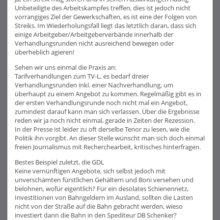
Unbeteiligte des Arbeitskampfes treffen, dies ist jedoch nicht
vorrangiges Ziel der Gewerkschaften, es ist eine der Folgen von
Streiks. Im Wiederholungsfall liegt das letztlich daran, dass sich
einige Arbeitgeber/Arbeitgeberverbände innerhalb der
Verhandlungsrunden nicht ausreichend bewegen oder
überheblich agieren!
Sehen wir uns einmal die Praxis an:
Tarifverhandlungen zum TV-L, es bedarf dreier
Verhandlungsrunden inkl. einer Nachverhandlung, um
überhaupt zu einem Angebot zu kommen. Regelmäßig gibt es in
der ersten Verhandlungsrunde noch nicht mal ein Angebot,
zumindest darauf kann man sich verlassen. Über die Ergebnisse
reden wir ja noch nicht einmal, gerade in Zeiten der Rezession.
In der Presse ist leider zu oft derselbe Tenor zu lesen, wie die
Politik ihn vorgibt. An dieser Stelle wünscht man sich doch einmal
freien Journalismus mit Recherchearbeit, kritisches hinterfragen.
Bestes Beispiel zuletzt, die GDL
Keine vernünftigen Angebote, sich selbst jedoch mit
unverschämten fürstlichen Gehältern und Boni versehen und
belohnen, wofür eigentlich? Für ein desolates Schienennetz,
Investitionen von Bahngeldern im Ausland, sollten die Lasten
nicht von der Straße auf die Bahn gebracht werden, wieso
investiert dann die Bahn in den Spediteur DB Schenker?