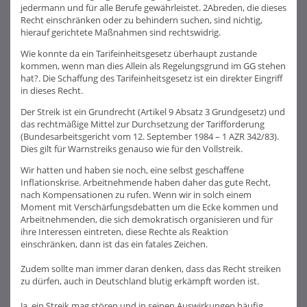
jedermann und für alle Berufe gewährleistet. 2Abreden, die dieses
Recht einschränken oder zu behindern suchen, sind nichtig,
hierauf gerichtete Maßnahmen sind rechtswidrig.
Wie konnte da ein Tarifeinheitsgesetz überhaupt zustande
kommen, wenn man dies Allein als Regelungsgrund im GG stehen
hat?. Die Schaffung des Tarifeinheitsgesetz ist ein direkter Eingriff
in dieses Recht.
Der Streik ist ein Grundrecht (Artikel 9 Absatz 3 Grundgesetz) und
das rechtmäßige Mittel zur Durchsetzung der Tarifforderung
(Bundesarbeitsgericht vom 12. September 1984 – 1 AZR 342/83).
Dies gilt für Warnstreiks genauso wie für den Vollstreik.
Wir hatten und haben sie noch, eine selbst geschaffene
Inflationskrise. Arbeitnehmende haben daher das gute Recht,
nach Kompensationen zu rufen. Wenn wir in solch einem
Moment mit Verschärfungsdebatten um die Ecke kommen und
Arbeitnehmenden, die sich demokratisch organisieren und für
ihre Interessen eintreten, diese Rechte als Reaktion
einschränken, dann ist das ein fatales Zeichen.
Zudem sollte man immer daran denken, dass das Recht streiken
zu dürfen, auch in Deutschland blutig erkämpft worden ist.
Ja, ein Streik mag stören und in seinen Auswirkungen häufig