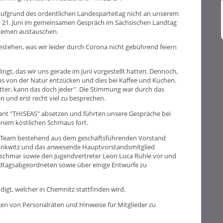
aufgrund des ordentlichen Landesparteitag nicht an unserem
m 21. Juni im gemeinsamen Gespräch im Sächsischen Landtag
Themen austauschen.
bestehen, was wir leider durch Corona nicht gebührend feiern
ngt, das wir uns gerade im Juni vorgestellt hatten. Dennoch,
uns von der Natur entzücken und dies bei Kaffee und Kuchen.
tter, kann das doch jeder". Die Stimmung war durch das
en und erst recht viel zu besprechen.
rant "THISEAS" absetzen und führten unsere Gespräche bei
inem köstlichen Schmaus fort.
in Team bestehend aus dem geschäftsführenden Vorstand
Hankwitz und das anwesende Hauptvorstandsmitglied
zschmar sowie den Jugendvertreter Leon Luca Rühle vor und
dtagsabgeordneten sowie über einige Entwürfe zu
gt, welcher in Chemnitz stattfinden wird.
n von Personalräten und Hinweise für Mitglieder zu