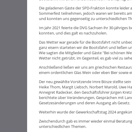
Die geladenen Gäste der SPD-Fraktion konnte leider 
Sommerfest teilnehmen, jedoch waren wir bereits a
und konnten uns gegenseitig zu unterschiedlichen 
Im Jahr 2021 feierte die DVG Sachsen ihr 30-jähriges 
konnten, und dies galt es nachzuholen.
Das Wetter war gerade für die Bootsfahrt nicht unbedi
ganz eisern starteten wir die Bootsfahrt und ließen 
Wie sagten die Mitglieder und Gäste "Bei schönen We
Wetter nicht getrübt, im Gegenteil, es gab viel zu seh
Anschließend ließen wir uns am griechischen Restau
einem ordentlichen Glas Wein oder eben Bier sowie e
Der neu gewählte Vorsitzende Imre Bösze stellte se
Heike Thom, Margit Liebsch, Norbert Marold, Uwe 
Annegret Radecker, den Geschäftsführer Jürgen Kret
berichtete über Veränderungen, Gesprächen mit Lan
Gesetzesänderungen und deren Ausgang als Gesetz.
Weiterhin wurde der Gewerkschaftstag 2024 angekündi
Zwischendurch gab es immer wieder einmal Beratunge
unterschiedlichen Themen.