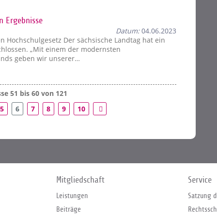
n Ergebnisse
Datum:
04.06.2023
en Hochschulgesetz Der sächsische Landtag hat ein
hlossen. „Mit einem der modernsten
ands geben wir unserer…
se 51 bis 60 von 121
5
6
7
8
9
10
Mitgliedschaft
Service
Leistungen
Satzung d
Beiträge
Rechtssch