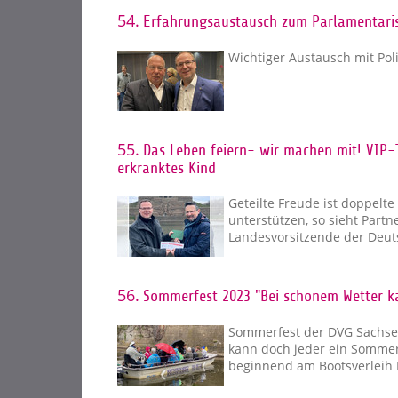
54.
Erfahrungsaustausch zum Parlamentaris
Wichtiger Austausch mit Pol
55.
Das Leben feiern- wir machen mit! VIP-T
erkranktes Kind
Geteilte Freude ist doppelt
unterstützen, so sieht Partn
Landesvorsitzende der Deu
56.
Sommerfest 2023 "Bei schönem Wetter k
Sommerfest der DVG Sachsen
kann doch jeder ein Sommer
beginnend am Bootsverleih 