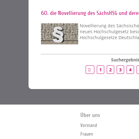
60.
die Novellierung des SächsHSG und dere
Novellierung des Sächsisch
neues Hochschulgesetz besc
Hochschulgesetze Deutschl
Suchergebnis
1
2
3
4
Über uns
Vorstand
Frauen