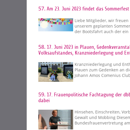
57.
Am 23. Juni 2023 findet das Sommerfest 
Liebe Mitglieder, wir freu
unserem geplanten Sommerfes
der Bootsfahrt auch der ei
58.
17. Juni 2023 in Plauen, Gedenkveranst
Volksaufstandes, Kranzniederlegung und En
Kranzniederlegung und Enth
Plauen zum Gedenken an die 
Johann Amos Comenius Club
59.
17. Frauenpolitische Fachtagung der d
dabei
Hinsehen, Einschreiten, Vorb
Gewalt und Mobbing Diesem
Bundesfrauenvertretung am 