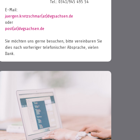
Tel.: 0341/945 495 54
E-Mail:
juergen.kretzschmar(at)dvgsachsen.de
oder
post(at)dvgsachsen.de
Sie möchten uns gerne besuchen, bitte vereinbaren Sie
dies nach vorheriger telefonischer Absprache, vielen
Dank.