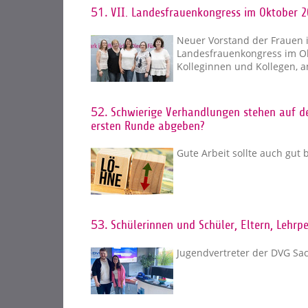
51.
VII. Landesfrauenkongress im Oktober 2
Neuer Vorstand der Frauen 
Landesfrauenkongress im Ok
Kolleginnen und Kollegen, 
52.
Schwierige Verhandlungen stehen auf de
ersten Runde abgeben?
Gute Arbeit sollte auch gut
53.
Schülerinnen und Schüler, Eltern, Lehrp
Jugendvertreter der DVG Sa